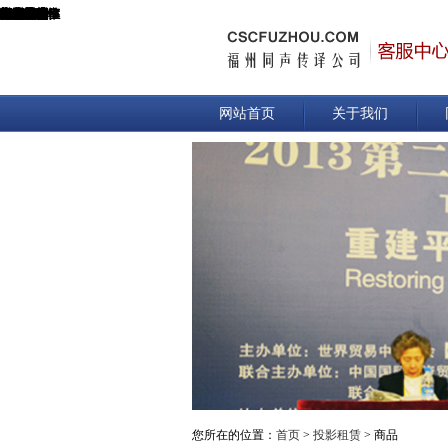
产品类型
投影机特性
投影技术
显示芯片
亮度
产品类型
投影机特性
投影技术
显示芯片
亮度
亮度均匀值
对比度
标准分辨率
扫描频率
光源类型
灯泡功率
灯泡寿命
变焦方式
聚焦方式
投影距离
投影尺寸
屏幕比例
梯形校正
投影方式
输入接口
输出接口
控制接口
产品噪音
电源功率
电源性能
产品尺寸
产品重量
工作温度
工作湿度
亮度均匀值
对比度
标准分辨率
扫描频率
光源类型
灯泡功率
灯泡寿命
变焦方式
聚焦方式
投影距离
投影尺寸
屏幕比例
梯形校正
投影方式
输入接口
输出接口
控制接口
产品噪音
电源功率
电源性能
产品尺寸
产品重量
工作温度
度
网站首页
关于我们
您所在的位置：
首页
>
投影租赁
> 商品