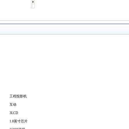
工程投影机
互动
3LCD
1.8英寸芯片