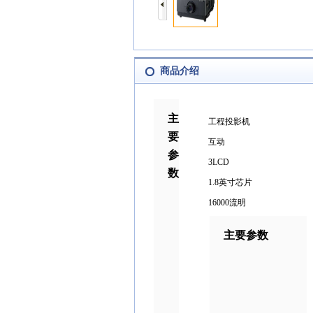
商品介绍
主
工程投影机
要
互动
参
3LCD
数
1.8英寸芯片
16000流明
主要参数