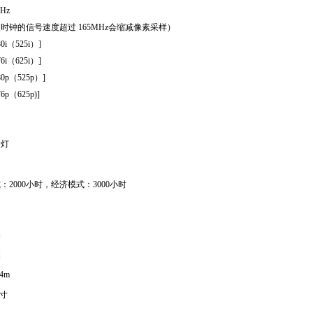
0Hz
点时钟的信号速度超过 165MHz会缩减像素采样）
0i（525i）]
6i（625i）]
80p（525p）]
6p（625p)]
汞灯
：2000小时，经济模式：3000小时
焦
焦
24m
英寸