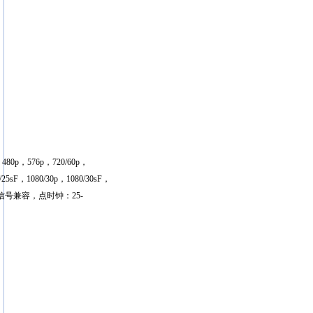
0p，576p，720/60p，
0/25sF，1080/30p，1080/30sF，
与逐行信号兼容，点时钟：25-