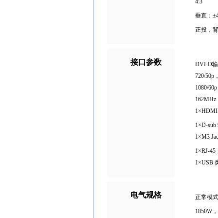
4:3
垂直：±
正投，
接口参数
DVI-D
720/50p
1080/
162MHz
1×HDMI 
1×D-s
1×M3 
1×RJ-4
1×USB
电气规格
正常模式
1850W