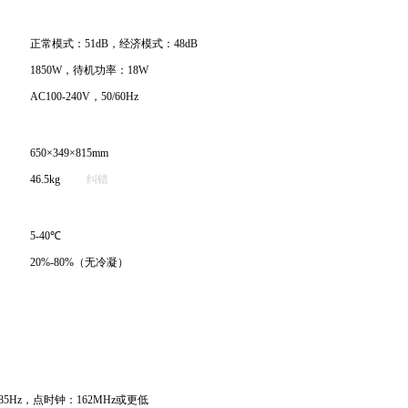
正常模式：51dB，经济模式：48dB
1850W，待机功率：18W
AC100-240V，50/60Hz
650×349×815mm
46.5kg
纠错
5-40℃
20%-80%（无冷凝）
-85Hz，点时钟：162MHz或更低